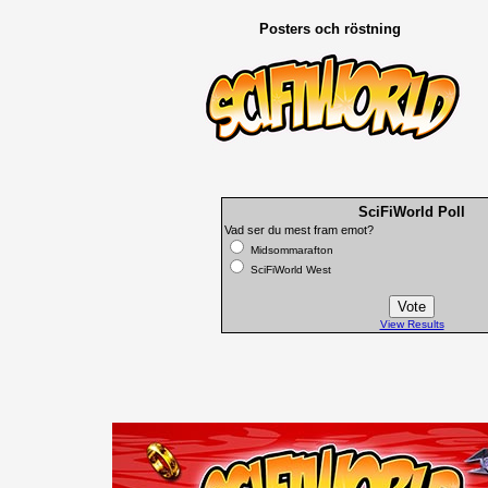
Posters och röstning
SciFiWorld Poll
Vad ser du mest fram emot?
Midsommarafton
SciFiWorld West
View Results